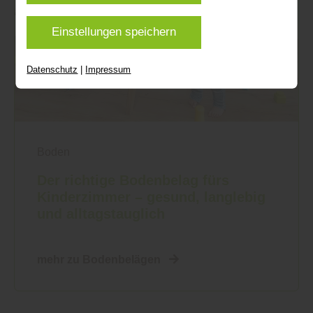
eventuell nicht alle Leistungen auf der Webseite
zur Verfügung stehen können. Ihre Einwilligung
Einstellungen speichern
können Sie jederzeit widerrufen und in den
Cookie-Einstellungen entsprechend ändern. In
Datenschutz
|
Impressum
unseren
Datenschutzhinweisen
finden Sie weitere
entsprechende Informationen.
Boden
Der richtige Bodenbelag fürs
Kinderzimmer – gesund, langlebig
und alltagstauglich
mehr zu Bodenbelägen