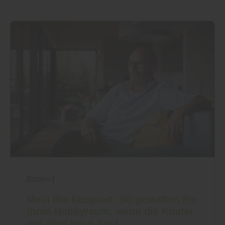
Boden
|
Mein Rückzugsort: So gestalten Sie
Ihren Hobbyraum, wenn die Kinder
aus dem Haus sind