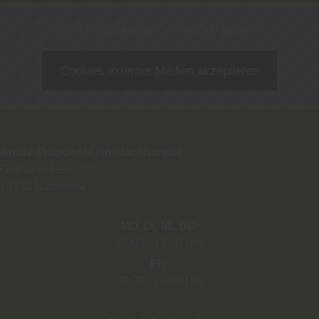
Inhalt blockiert, bitte Cookies akzeptieren!
Cookies externer Medien akzeptieren
André Piotrowski Holzfachhandel
Grünauer Fenn 13
14712
Rathenow
MO
DI
MI
DO
09:00
17:00 Uhr
FR
09:00
16:00 Uhr