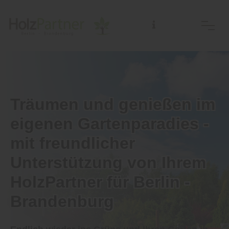
Träumen und genießen im
eigenen Gartenparadies -
mit freundlicher
Unterstützung von Ihrem
HolzPartner für Berlin -
Brandenburg