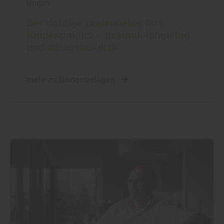
Boden
Der richtige Bodenbelag fürs
Kinderzimmer – gesund, langlebig
und alltagstauglich
mehr zu Bodenbelägen