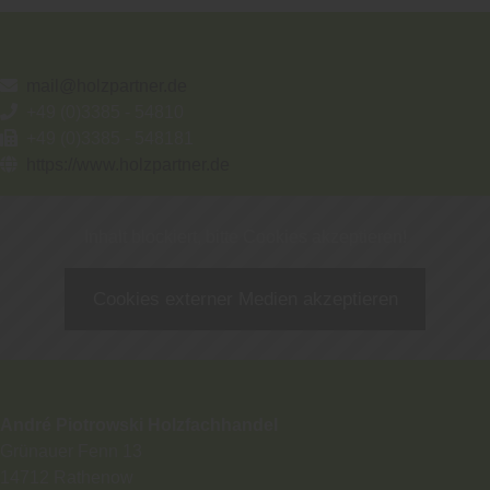
mail@holzpartner.de
+49 (0)3385 - 54810
+49 (0)3385 - 548181
https://www.holzpartner.de
Inhalt blockiert, bitte Cookies akzeptieren!
Cookies externer Medien akzeptieren
André Piotrowski Holzfachhandel
Grünauer Fenn 13
14712
Rathenow