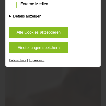
und Anzeige personalisierter Inhalte auch nach
Externe Medien
dem Besuch unserer Webseite eingesetzt werden
können. Durch unsere Cookie-Einstellungen
Details anzeigen
können Sie selbst entscheiden, ob und welche
Cookies Sie zulassen möchten. Bitte beachten
Alle Cookies akzeptieren
Sie, dass anhand Ihrer getätigten Einstellungen
eventuell nicht alle Leistungen auf der Webseite
zur Verfügung stehen können. Ihre Einwilligung
Einstellungen speichern
können Sie jederzeit widerrufen und in den
Cookie-Einstellungen entsprechend ändern. In
Datenschutz
|
Impressum
unseren
Datenschutzhinweisen
finden Sie weitere
entsprechende Informationen.