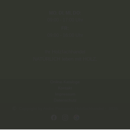
MO
DI
MI
DO
09:00
17:00 Uhr
FR
09:00
16:00 Uhr
Ihr Holzfachhandel
NATÜRLICH leben mit HOLZ.
Online-Kataloge
Kontakt
Impressum
Datenschutz
Copyright by André Piotrowski Holzfachhandel - 2026