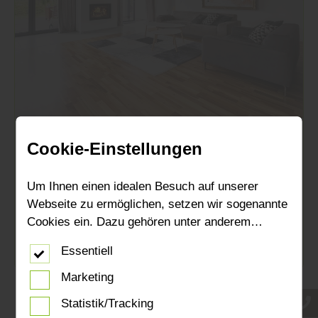
Cookie-Einstellungen
Boden
Parkett-Vergleich: Geölt oder lackiert –
Um Ihnen einen idealen Besuch auf unserer
Welcher Bodenbelag ist besser?
Webseite zu ermöglichen, setzen wir sogenannte
Cookies ein. Dazu gehören unter anderem
Mehr zu Parkett
Cookies, die für die Steuerung und den
Essentiell
reibungslosen Betrieb unserer kommerziellen
Unternehmensseite notwendig sind. Zusätzlich
Marketing
verwenden wir Cookies zur anonymen Erhebung
Statistik/Tracking
von Statistiken sowie solche, die zur Ausspielung