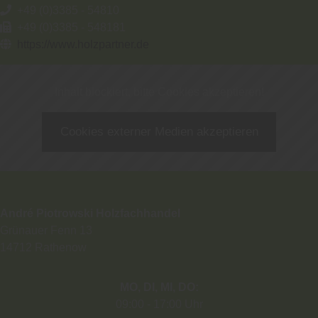
+49 (0)3385 - 54810
+49 (0)3385 - 548181
https://www.holzpartner.de
Inhalt blockiert, bitte Cookies akzeptieren!
Cookies externer Medien akzeptieren
André Piotrowski Holzfachhandel
Grünauer Fenn 13
14712
Rathenow
MO
DI
MI
DO
09:00
17:00 Uhr