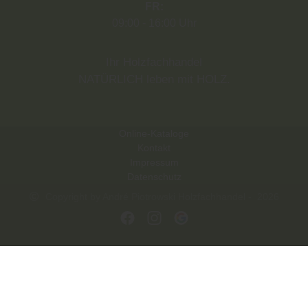
FR
09:00
16:00 Uhr
Ihr Holzfachhandel
NATÜRLICH leben mit HOLZ.
Online-Kataloge
Kontakt
Impressum
Datenschutz
Copyright by André Piotrowski Holzfachhandel - 2026
In Kooperation mit dem