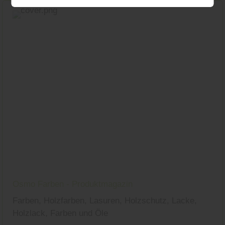
entsprechende Informationen.
Osmo Farben - Produktmagazin
Farben, Holzfarben, Lasuren, Holzschutz, Lacke,
Holzlack, Farben und Öle