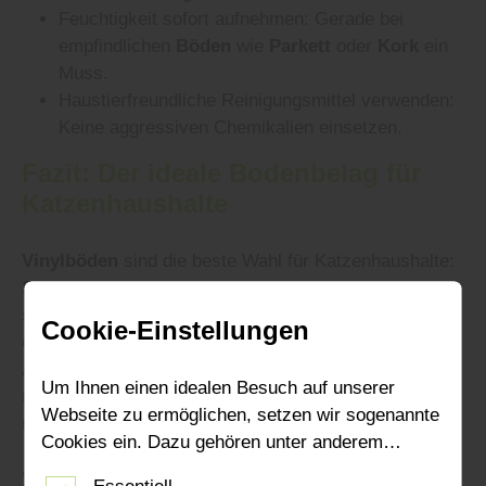
Feuchtigkeit sofort aufnehmen: Gerade bei
empfindlichen
Böden
wie
Parkett
oder
Kork
ein
Muss.
Haustierfreundliche Reinigungsmittel verwenden:
Keine aggressiven Chemikalien einsetzen.
Fazit: Der ideale
Bodenbelag
für
Katzenhaushalte
Vinylböden
sind die beste Wahl für Katzenhaushalte:
Sie sind robust, rutschfest, feuchtigkeitsresistent und
sehr pflegeleicht. Geöltes
Parkett
und
Kork
sind
Cookie-Einstellungen
ebenfalls gut geeignet, erfordern aber mehr
Aufmerksamkeit.
Laminat
ist für sehr aktive Katzen
Um Ihnen einen idealen Besuch auf unserer
nur bedingt empfehlenswert, kann aber mit
Webseite zu ermöglichen, setzen wir sogenannte
rutschhemmenden Teppichen ergänzt werden.
Cookies ein. Dazu gehören unter anderem
„Bei der Auswahl des passenden
Bodens
sollten
Cookies, die für die Steuerung und den