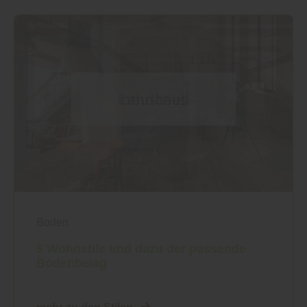
Boden
5 Wohnstile und dazu der passende
Bodenbelag