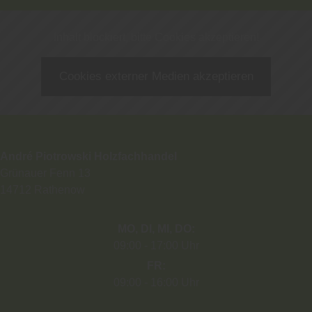
Inhalt blockiert, bitte Cookies akzeptieren!
Cookies externer Medien akzeptieren
André Piotrowski Holzfachhandel
Grünauer Fenn 13
14712
Rathenow
MO
DI
MI
DO
09:00
17:00 Uhr
FR
09:00
16:00 Uhr