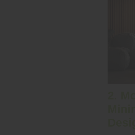
2. M
Minim
Desi