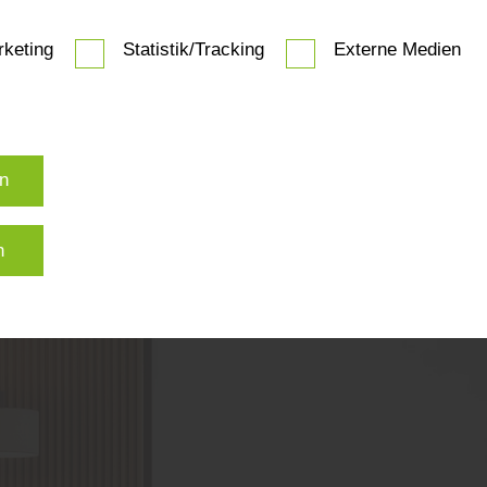
keting
Statistik/Tracking
Externe Medien
ner in Rathenow heißt es: „Der skandinavische Einrichtungss
, Funktion und natürlicher Schönheit.“ Charakteristisch sind 
re Linien und viel Holz. Passend dazu eignen sich
helle Hol
 Eiche oder Birke. Auch
Landhausdielen
mit natürlicher Ma
en den luftigen Look perfekt.
en
g:
Großformatige
Landhausdielen
in hellen Tönen für ein we
mgefühl.
n
aus Rathenow erklärt: „Helle Hölzer reflektieren das Licht 
sches, wohnliches Ambiente.“