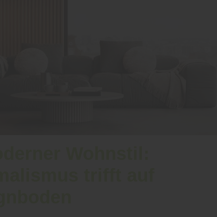
oderner Wohnstil:
alismus trifft auf
gnboden