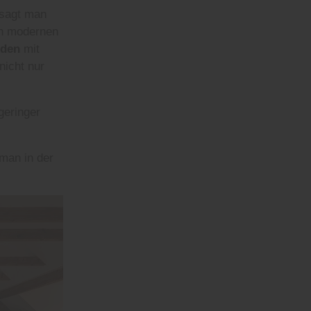
 sagt man
en modernen
oden
mit
nicht nur
geringer
 man in der