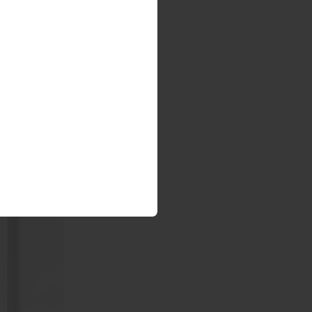
til lebt von
helle
zböden
wie
serung
ites,
und schaffen