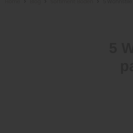
Home
Blog
Sortiment: Boden
5 Wohnstil
5 W
p