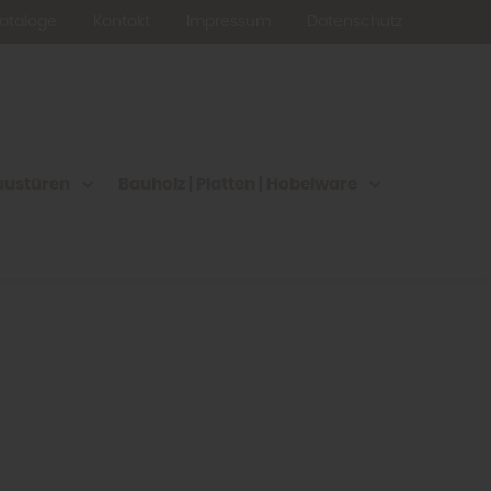
Kataloge
Kontakt
Impressum
Datenschutz
austüren
Bauholz | Platten | Hobelware