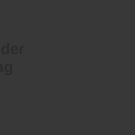
 der
ag