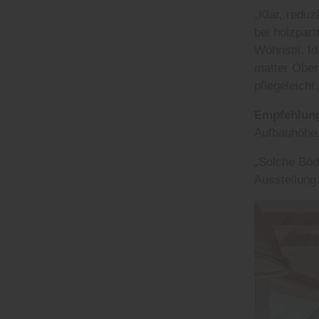
„Klar, redu
bei holzpar
Wohnstil. I
matter Oberf
pflegeleicht
Empfehlun
Aufbauhöhe
„Solche Böde
Ausstellung