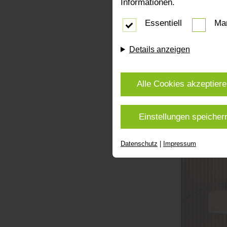
Informationen.
Essentiell
Mar
Bei holzpart
Leichtigkeit
Farben, kla
Details anzeigen
weiß geölte
unterstreich
Alle Cookies akzeptier
Empfehlun
offenes Rau
Einstellungen speicher
Ein Experte 
ein harmoni
Datenschutz
|
Impressum